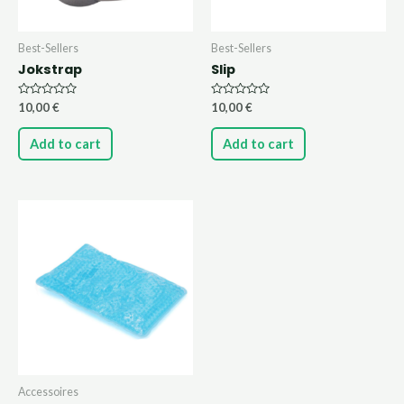
Best-Sellers
Best-Sellers
Jokstrap
Slip
Rated
Rated
10,00
€
10,00
€
0
0
out
out
of
of
Add to cart
Add to cart
5
5
Accessoires