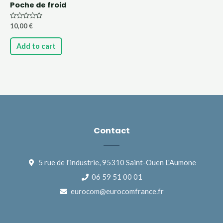
Poche de froid
Rated
10,00
€
0
out
of
Add to cart
5
Contact
5 rue de l'industrie, 95310 Saint-Ouen L'Aumone
06 59 51 00 01
eurocom@eurocomfrance.fr